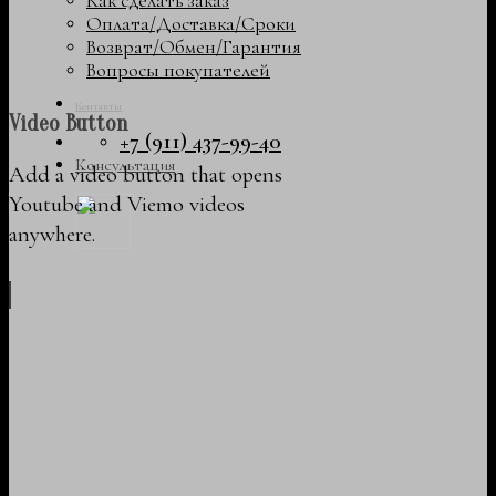
Как сделать заказ
Оплата/Доставка/Сроки
Возврат/Обмен/Гарантия
Вопросы покупателей
Контакты
Video Button
+7 (911) 437-99-40
Консультация
Add a video button that opens
Youtube and Viemo videos
anywhere.