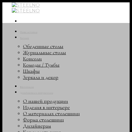
Skip
to
content
Наша история
Каталог
Обеденные столы
Журнальные столы
Консоли
Комоды / Тумбы
Шкафы
Зеркала и декор
Материалы
Дизайнерам и покупателям
О нашей продукции
Изделия в интерьере
О материалах столешниц
Форма столешниц
Дизайнерам