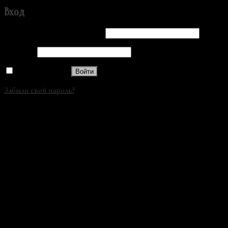
Вход
Имя пользователя или Email
*
Пароль
*
Запомнить меня
Войти
Забыли свой пароль?