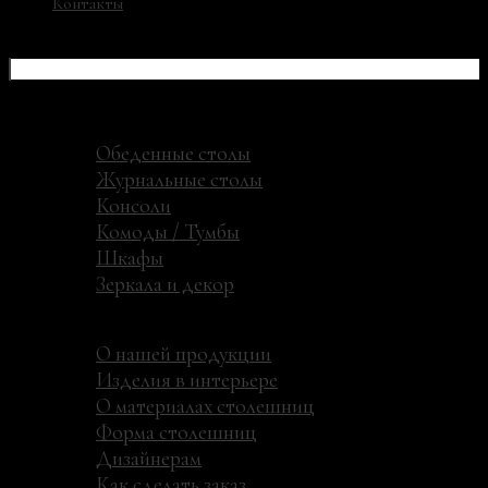
Контакты
СТИЛЬНО
2019 - 2026 ©
Наша история
Каталог
Обеденные столы
Журнальные столы
Консоли
Комоды / Тумбы
Шкафы
Зеркала и декор
Материалы
Дизайнерам и покупателям
О нашей продукции
Изделия в интерьере
О материалах столешниц
Форма столешниц
Дизайнерам
Как сделать заказ