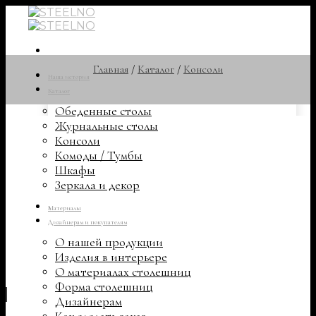
Skip
to
content
Главная
/
Каталог
/
Консоли
Наша история
Каталог
Обеденные столы
Журнальные столы
Консоли
Комоды / Тумбы
Шкафы
Зеркала и декор
Материалы
Дизайнерам и покупателям
О нашей продукции
Изделия в интерьере
О материалах столешниц
Форма столешниц
Дизайнерам